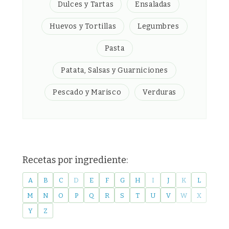
Dulces y Tartas
Ensaladas
Huevos y Tortillas
Legumbres
Pasta
Patata, Salsas y Guarniciones
Pescado y Marisco
Verduras
Recetas por ingrediente:
A
B
C
D
E
F
G
H
I
J
K
L
M
N
O
P
Q
R
S
T
U
V
W
X
Y
Z