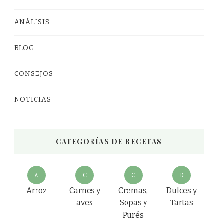
ANÁLISIS
BLOG
CONSEJOS
NOTICIAS
CATEGORÍAS DE RECETAS
A
C
C
D
Arroz
Carnes y
Cremas,
Dulces y
aves
Sopas y
Tartas
Purés