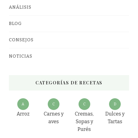
ANÁLISIS
BLOG
CONSEJOS
NOTICIAS
CATEGORÍAS DE RECETAS
A
C
C
D
Arroz
Carnes y
Cremas,
Dulces y
aves
Sopas y
Tartas
Purés