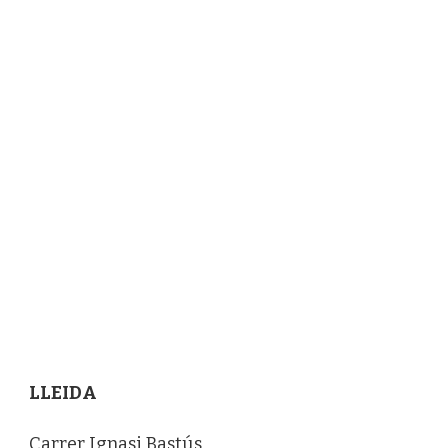
LLEIDA
Carrer Ignasi Bastús