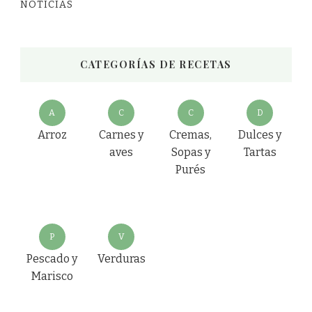
NOTICIAS
CATEGORÍAS DE RECETAS
A
C
C
D
Arroz
Carnes y
Cremas,
Dulces y
aves
Sopas y
Tartas
Purés
P
V
Pescado y
Verduras
Marisco