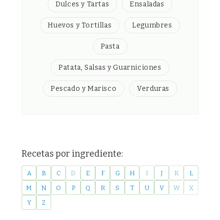
Dulces y Tartas
Ensaladas
Huevos y Tortillas
Legumbres
Pasta
Patata, Salsas y Guarniciones
Pescado y Marisco
Verduras
Recetas por ingrediente:
A
B
C
D
E
F
G
H
I
J
K
L
M
N
O
P
Q
R
S
T
U
V
W
X
Y
Z