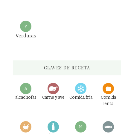
V
Verduras
CLAVES DE RECETA
A
alcachofas
Carne y ave
Comida fría
Comida
lenta
M