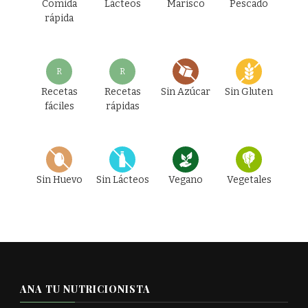
Comida
Lácteos
Marisco
Pescado
rápida
R
R
Recetas
Recetas
Sin Azúcar
Sin Gluten
fáciles
rápidas
Sin Huevo
Sin Lácteos
Vegano
Vegetales
ANA TU NUTRICIONISTA