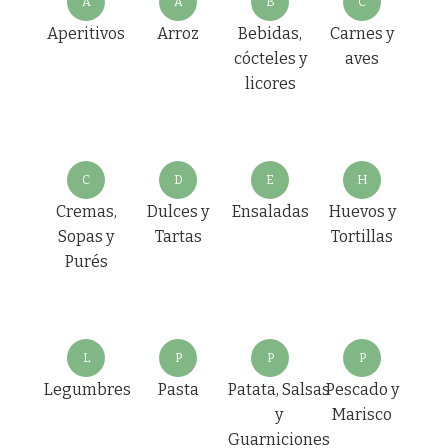
A
A
B
C
Aperitivos
Arroz
Bebidas,
Carnes y
cócteles y
aves
licores
C
D
E
H
Cremas,
Dulces y
Ensaladas
Huevos y
Sopas y
Tartas
Tortillas
Purés
L
P
P
P
Legumbres
Pasta
Patata, Salsas
Pescado y
y
Marisco
Guarniciones