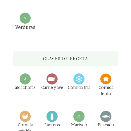
V
Verduras
CLAVES DE RECETA
A
alcachofas
Carne y ave
Comida fría
Comida
lenta
M
Comida
Lácteos
Marisco
Pescado