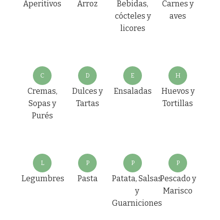
Aperitivos
Arroz
Bebidas,
Carnes y
cócteles y
aves
licores
C
D
E
H
Cremas,
Dulces y
Ensaladas
Huevos y
Sopas y
Tartas
Tortillas
Purés
L
P
P
P
Legumbres
Pasta
Patata, Salsas
Pescado y
y
Marisco
Guarniciones