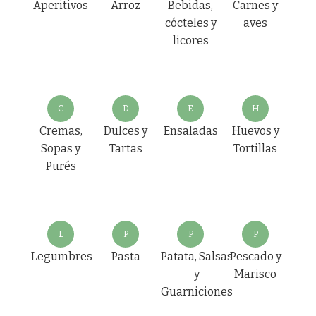
Aperitivos
Arroz
Bebidas,
Carnes y
cócteles y
aves
licores
C
D
E
H
Cremas,
Dulces y
Ensaladas
Huevos y
Sopas y
Tartas
Tortillas
Purés
L
P
P
P
Legumbres
Pasta
Patata, Salsas
Pescado y
y
Marisco
Guarniciones