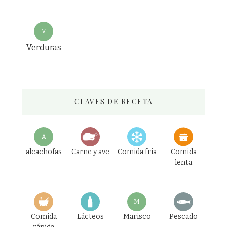
V
Verduras
CLAVES DE RECETA
A
alcachofas
Carne y ave
Comida fría
Comida
lenta
M
Comida
Lácteos
Marisco
Pescado